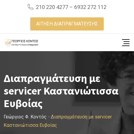
Skip
210 220 4277 – 6932 272 112
to
content
ΑΙΤΗΣΗ ΔΙΑΠΡΑΓΜΑΤΕΥΣΗΣ
Διαπραγμάτευση με
servicer Καστανιώτισσα
Ευβοίας
Γεώργιος Φ. Κοντός
-
Διαπραγμάτευση με servicer
Καστανιώτισσα Ευβοίας