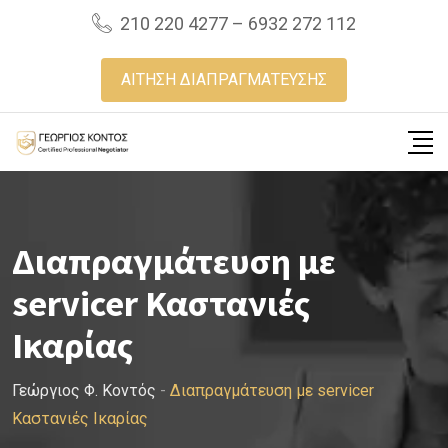
Skip
210 220 4277 – 6932 272 112
to
content
ΑΙΤΗΣΗ ΔΙΑΠΡΑΓΜΑΤΕΥΣΗΣ
Διαπραγμάτευση με
servicer Καστανιές
Ικαρίας
Γεώργιος Φ. Κοντός
-
Διαπραγμάτευση με servicer
Καστανιές Ικαρίας