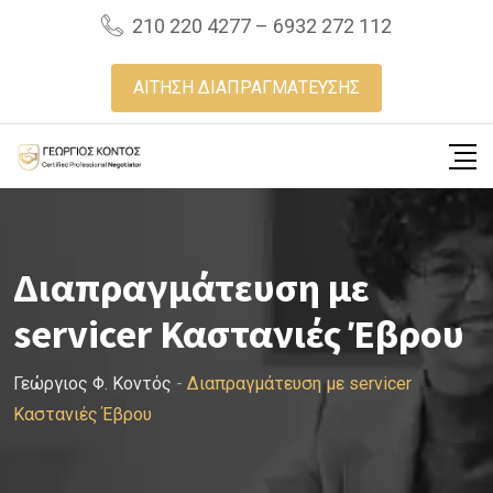
Skip
210 220 4277 – 6932 272 112
to
content
ΑΙΤΗΣΗ ΔΙΑΠΡΑΓΜΑΤΕΥΣΗΣ
Διαπραγμάτευση με
servicer Καστανιές Έβρου
Γεώργιος Φ. Κοντός
-
Διαπραγμάτευση με servicer
Καστανιές Έβρου