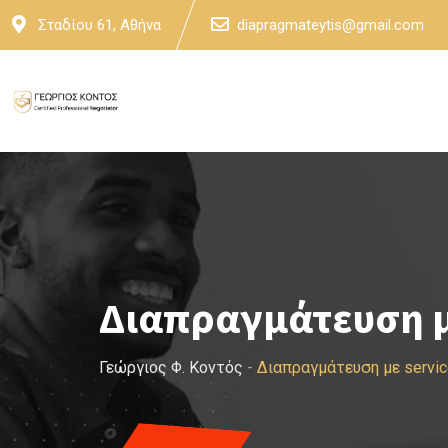
Skip
Σταδίου 61, Αθήνα
diapragmateytis@gmail.com
to
content
Διαπραγμάτευση μ
Γεώργιος Φ. Κοντός
-
Διαπραγμάτευση με servi