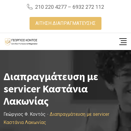
Skip
210 220 4277 – 6932 272 112
to
content
ΑΙΤΗΣΗ ΔΙΑΠΡΑΓΜΑΤΕΥΣΗΣ
Διαπραγμάτευση με
servicer Καστάνια
Λακωνίας
Γεώργιος Φ. Κοντός
-
Διαπραγμάτευση με servicer
Καστάνια Λακωνίας