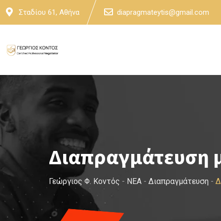
Skip
Σταδίου 61, Αθήνα
diapragmateytis@gmail.com
to
content
Διαπραγμάτευση μ
Γεώργιος Φ. Κοντός
-
NEA
-
Διαπραγμάτευση
-
Δ