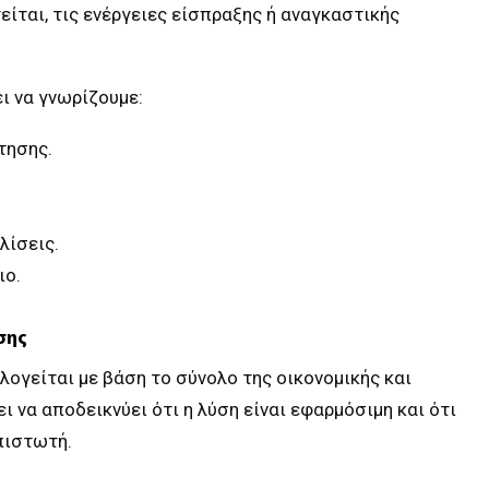
ίται, τις ενέργειες είσπραξης ή αναγκαστικής
ι να γνωρίζουμε:
τησης.
λίσεις.
ιο.
σης
λογείται με βάση το σύνολο της οικονομικής και
 να αποδεικνύει ότι η λύση είναι εφαρμόσιμη και ότι
πιστωτή.