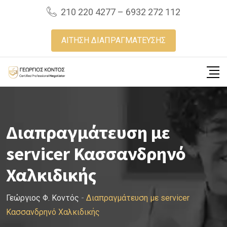
Skip
210 220 4277 – 6932 272 112
to
content
ΑΙΤΗΣΗ ΔΙΑΠΡΑΓΜΑΤΕΥΣΗΣ
Διαπραγμάτευση με
servicer Κασσανδρηνό
Χαλκιδικής
Γεώργιος Φ. Κοντός
-
Διαπραγμάτευση με servicer
Κασσανδρηνό Χαλκιδικής