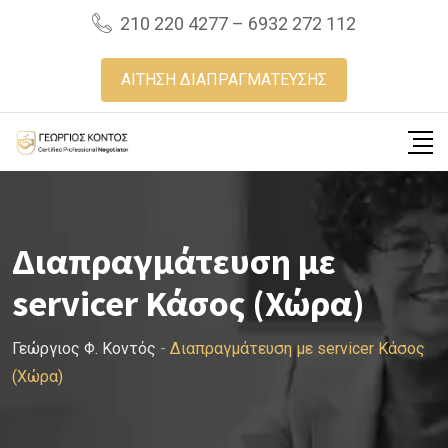
Skip
210 220 4277 – 6932 272 112
to
content
ΑΙΤΗΣΗ ΔΙΑΠΡΑΓΜΑΤΕΥΣΗΣ
Διαπραγμάτευση με
servicer Κάσος (Χώρα)
Γεώργιος Φ. Κοντός
-
Διαπραγμάτευση με servicer Κάσος
(Χώρα)