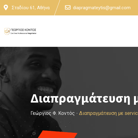
Skip
Σταδίου 61, Αθήνα
diapragmateytis@gmail.com
to
content
Διαπραγμάτευση μ
Γεώργιος Φ. Κοντός
-
Διαπραγμάτευση με servi