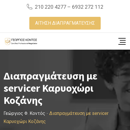
Skip
210 220 4277 – 6932 272 112
to
content
ΑΙΤΗΣΗ ΔΙΑΠΡΑΓΜΑΤΕΥΣΗΣ
Διαπραγμάτευση με
servicer Καρυοχώρι
Κοζάνης
Γεώργιος Φ. Κοντός
-
Διαπραγμάτευση με servicer
Καρυοχώρι Κοζάνης