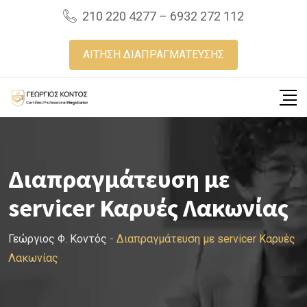
Skip
210 220 4277 – 6932 272 112
to
content
ΑΙΤΗΣΗ ΔΙΑΠΡΑΓΜΑΤΕΥΣΗΣ
Διαπραγμάτευση με
servicer Καρυές Λακωνίας
Γεώργιος Φ. Κοντός
-
Διαπραγμάτευση με servicer Καρυές
Λακωνίας