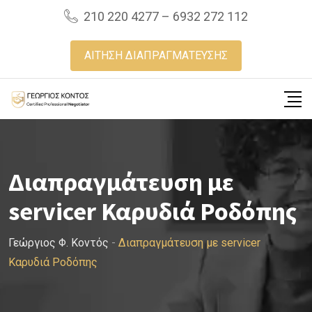
Skip
210 220 4277 – 6932 272 112
to
content
ΑΙΤΗΣΗ ΔΙΑΠΡΑΓΜΑΤΕΥΣΗΣ
Διαπραγμάτευση με
servicer Καρυδιά Ροδόπης
Γεώργιος Φ. Κοντός
-
Διαπραγμάτευση με servicer
Καρυδιά Ροδόπης