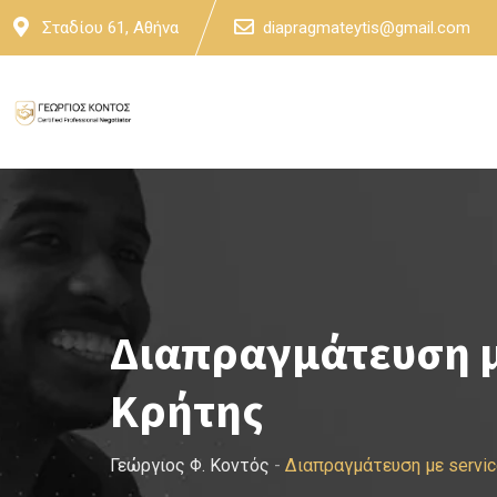
Skip
Σταδίου 61, Αθήνα
diapragmateytis@gmail.com
to
content
Διαπραγμάτευση μ
Κρήτης
Γεώργιος Φ. Κοντός
-
Διαπραγμάτευση με servi