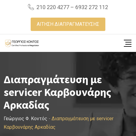
Skip
210 220 4277 – 6932 272 112
to
content
ΑΙΤΗΣΗ ΔΙΑΠΡΑΓΜΑΤΕΥΣΗΣ
Διαπραγμάτευση με
servicer Καρβουνάρης
Αρκαδίας
Γεώργιος Φ. Κοντός
-
Διαπραγμάτευση με servicer
Καρβουνάρης Αρκαδίας