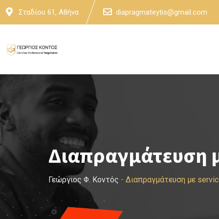
Skip
Σταδίου 61, Αθήνα
diapragmateytis@gmail.com
to
content
Διαπραγμάτευση με
Γεώργιος Φ. Κοντός
-
Διαπραγμάτευση με servic