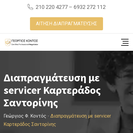
Skip
210 220 4277 – 6932 272 112
to
content
ΑΙΤΗΣΗ ΔΙΑΠΡΑΓΜΑΤΕΥΣΗΣ
Διαπραγμάτευση με
servicer Καρτεράδος
Σαντορίνης
Γεώργιος Φ. Κοντός
-
Διαπραγμάτευση με servicer
Καρτεράδος Σαντορίνης