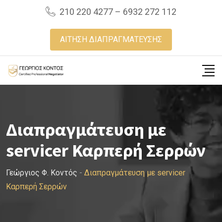
Skip
210 220 4277 – 6932 272 112
to
content
ΑΙΤΗΣΗ ΔΙΑΠΡΑΓΜΑΤΕΥΣΗΣ
Διαπραγμάτευση με
servicer Καρπερή Σερρών
Γεώργιος Φ. Κοντός
-
Διαπραγμάτευση με servicer
Καρπερή Σερρών