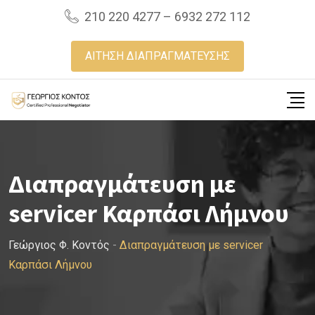
Skip
210 220 4277 – 6932 272 112
to
content
ΑΙΤΗΣΗ ΔΙΑΠΡΑΓΜΑΤΕΥΣΗΣ
Διαπραγμάτευση με
servicer Καρπάσι Λήμνου
Γεώργιος Φ. Κοντός
-
Διαπραγμάτευση με servicer
Καρπάσι Λήμνου