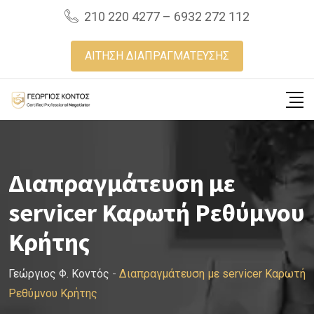
Skip
210 220 4277 – 6932 272 112
to
content
ΑΙΤΗΣΗ ΔΙΑΠΡΑΓΜΑΤΕΥΣΗΣ
Διαπραγμάτευση με
servicer Καρωτή Ρεθύμνου
Κρήτης
Γεώργιος Φ. Κοντός
-
Διαπραγμάτευση με servicer Καρωτή
Ρεθύμνου Κρήτης