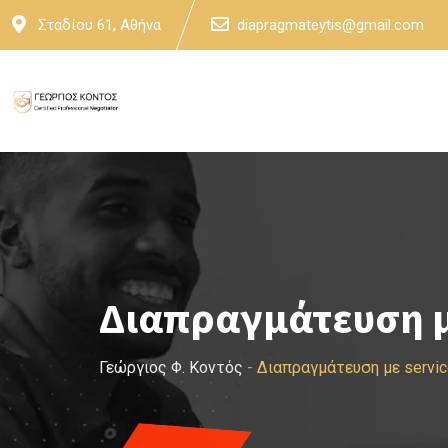
Skip
Σταδίου 61, Αθήνα
diapragmateytis@gmail.com
to
content
Διαπραγμάτευση μ
Γεώργιος Φ. Κοντός
-
Διαπραγμάτευση με servi