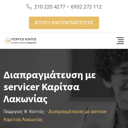
Skip
210 220 4277 – 6932 272 112
to
content
ΑΙΤΗΣΗ ΔΙΑΠΡΑΓΜΑΤΕΥΣΗΣ
Διαπραγμάτευση με
servicer Καρίτσα
Λακωνίας
Γεώργιος Φ. Κοντός
-
Διαπραγμάτευση με servicer
Καρίτσα Λακωνίας