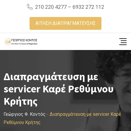
Skip
210 220 4277 – 6932 272 112
to
content
ΑΙΤΗΣΗ ΔΙΑΠΡΑΓΜΑΤΕΥΣΗΣ
Διαπραγμάτευση με
servicer Καρέ Ρεθύμνου
Κρήτης
Γεώργιος Φ. Κοντός
-
Διαπραγμάτευση με servicer Καρέ
Ρεθύμνου Κρήτης