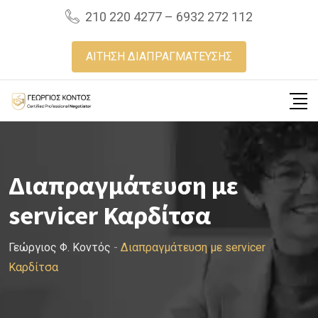
Skip
210 220 4277 – 6932 272 112
to
content
ΑΙΤΗΣΗ ΔΙΑΠΡΑΓΜΑΤΕΥΣΗΣ
Διαπραγμάτευση με
servicer Καρδίτσα
Γεώργιος Φ. Κοντός
-
Διαπραγμάτευση με servicer
Καρδίτσα