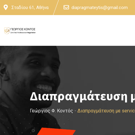
Skip
Σταδίου 61, Αθήνα
diapragmateytis@gmail.com
to
content
Διαπραγμάτευση με
Γεώργιος Φ. Κοντός
-
Διαπραγμάτευση με servic