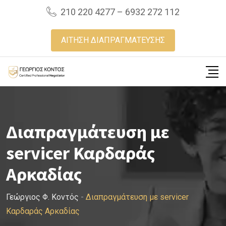
Skip
210 220 4277 – 6932 272 112
to
content
ΑΙΤΗΣΗ ΔΙΑΠΡΑΓΜΑΤΕΥΣΗΣ
Διαπραγμάτευση με
servicer Καρδαράς
Αρκαδίας
Γεώργιος Φ. Κοντός
-
Διαπραγμάτευση με servicer
Καρδαράς Αρκαδίας