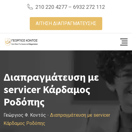
Skip
210 220 4277 – 6932 272 112
to
content
ΑΙΤΗΣΗ ΔΙΑΠΡΑΓΜΑΤΕΥΣΗΣ
Διαπραγμάτευση με
servicer Κάρδαμος
Ροδόπης
Γεώργιος Φ. Κοντός
-
Διαπραγμάτευση με servicer
Κάρδαμος Ροδόπης