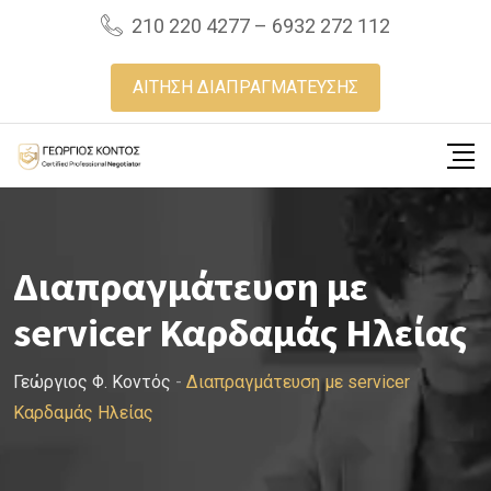
Skip
210 220 4277 – 6932 272 112
to
content
ΑΙΤΗΣΗ ΔΙΑΠΡΑΓΜΑΤΕΥΣΗΣ
Διαπραγμάτευση με
servicer Καρδαμάς Ηλείας
Γεώργιος Φ. Κοντός
-
Διαπραγμάτευση με servicer
Καρδαμάς Ηλείας