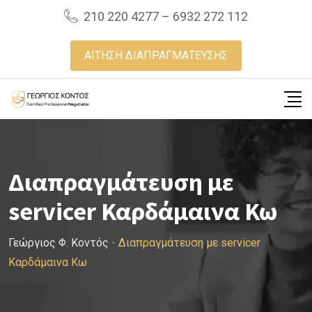
Skip
210 220 4277 – 6932 272 112
to
content
ΑΙΤΗΣΗ ΔΙΑΠΡΑΓΜΑΤΕΥΣΗΣ
Διαπραγμάτευση με
servicer Καρδάμαινα Κω
Γεώργιος Φ. Κοντός
-
Διαπραγμάτευση με servicer
Καρδάμαινα Κω