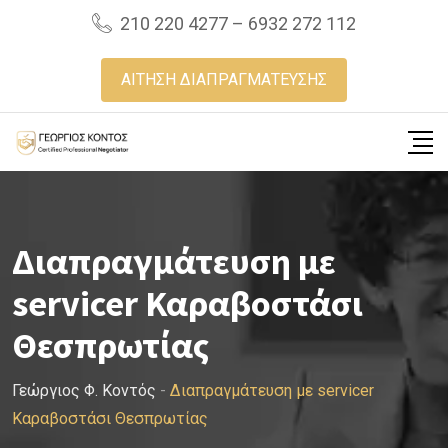
Skip
210 220 4277 – 6932 272 112
to
content
ΑΙΤΗΣΗ ΔΙΑΠΡΑΓΜΑΤΕΥΣΗΣ
Διαπραγμάτευση με
servicer Καραβοστάσι
Θεσπρωτίας
Γεώργιος Φ. Κοντός
-
Διαπραγμάτευση με servicer
Καραβοστάσι Θεσπρωτίας