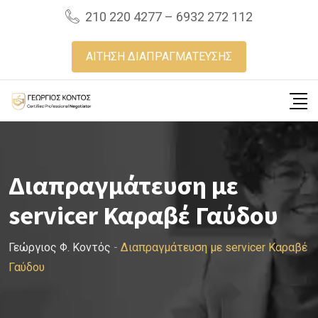
Skip
210 220 4277 – 6932 272 112
to
content
ΑΙΤΗΣΗ ΔΙΑΠΡΑΓΜΑΤΕΥΣΗΣ
Διαπραγμάτευση με
servicer Καραβέ Γαύδου
Γεώργιος Φ. Κοντός
-
Διαπραγμάτευση με servicer Καραβέ
Γαύδου