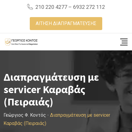
Skip
210 220 4277 – 6932 272 112
to
content
ΑΙΤΗΣΗ ΔΙΑΠΡΑΓΜΑΤΕΥΣΗΣ
Διαπραγμάτευση με
servicer Καραβάς
(Πειραιάς)
Γεώργιος Φ. Κοντός
-
Διαπραγμάτευση με servicer
Καραβάς (Πειραιάς)