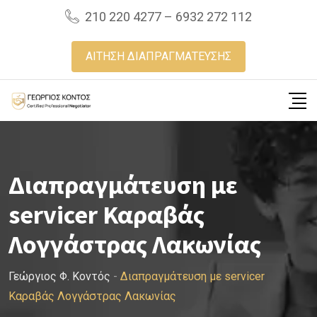
Skip
210 220 4277 – 6932 272 112
to
content
ΑΙΤΗΣΗ ΔΙΑΠΡΑΓΜΑΤΕΥΣΗΣ
Διαπραγμάτευση με
servicer Καραβάς
Λογγάστρας Λακωνίας
Γεώργιος Φ. Κοντός
-
Διαπραγμάτευση με servicer
Καραβάς Λογγάστρας Λακωνίας