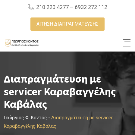
Skip
210 220 4277 – 6932 272 112
to
content
ΑΙΤΗΣΗ ΔΙΑΠΡΑΓΜΑΤΕΥΣΗΣ
Διαπραγμάτευση με
servicer Καραβαγγέλης
Καβάλας
Γεώργιος Φ. Κοντός
-
Διαπραγμάτευση με servicer
Καραβαγγέλης Καβάλας