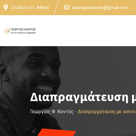
Skip
Σταδίου 61, Αθήνα
diapragmateytis@gmail.com
to
content
Διαπραγμάτευση μ
Γεώργιος Φ. Κοντός
-
Διαπραγμάτευση με servi