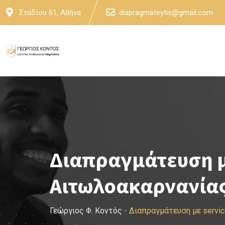
Skip
Σταδίου 61, Αθήνα
diapragmateytis@gmail.com
to
content
Διαπραγμάτευση μ
Αιτωλοακαρνανία
Γεώργιος Φ. Κοντός
-
Διαπραγμάτευση με servi