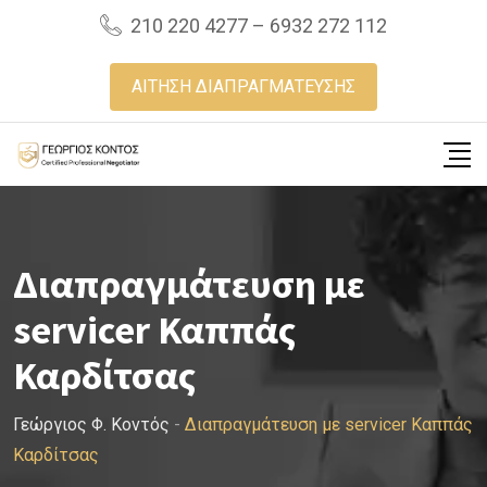
Skip
210 220 4277 – 6932 272 112
to
content
ΑΙΤΗΣΗ ΔΙΑΠΡΑΓΜΑΤΕΥΣΗΣ
Διαπραγμάτευση με
servicer Καππάς
Καρδίτσας
Γεώργιος Φ. Κοντός
-
Διαπραγμάτευση με servicer Καππάς
Καρδίτσας