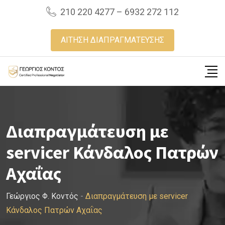
Skip
210 220 4277 – 6932 272 112
to
content
ΑΙΤΗΣΗ ΔΙΑΠΡΑΓΜΑΤΕΥΣΗΣ
Διαπραγμάτευση με
servicer Κάνδαλος Πατρών
Αχαΐας
Γεώργιος Φ. Κοντός
-
Διαπραγμάτευση με servicer
Κάνδαλος Πατρών Αχαΐας