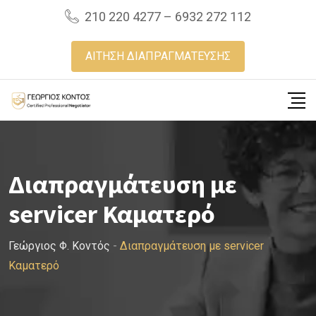
Skip
210 220 4277 – 6932 272 112
to
content
ΑΙΤΗΣΗ ΔΙΑΠΡΑΓΜΑΤΕΥΣΗΣ
Διαπραγμάτευση με
servicer Καματερό
Γεώργιος Φ. Κοντός
-
Διαπραγμάτευση με servicer
Καματερό