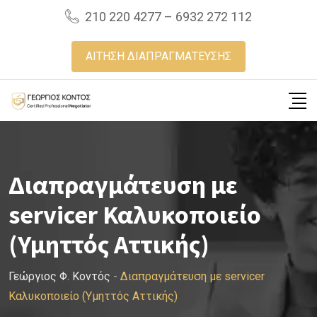
Skip
210 220 4277 – 6932 272 112
to
content
ΑΙΤΗΣΗ ΔΙΑΠΡΑΓΜΑΤΕΥΣΗΣ
Διαπραγμάτευση με
servicer Καλυκοποιείο
(Υμηττός Αττικής)
Γεώργιος Φ. Κοντός
-
Διαπραγμάτευση με servicer
Καλυκοποιείο (Υμηττός Αττικής)