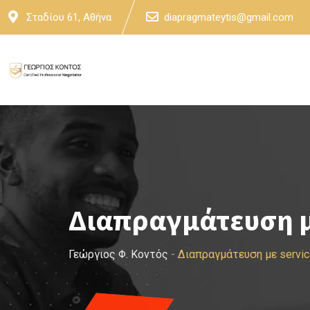
Skip
Σταδίου 61, Αθήνα
diapragmateytis@gmail.com
to
content
Διαπραγμάτευση μ
Γεώργιος Φ. Κοντός
-
Διαπραγμάτευση με servi