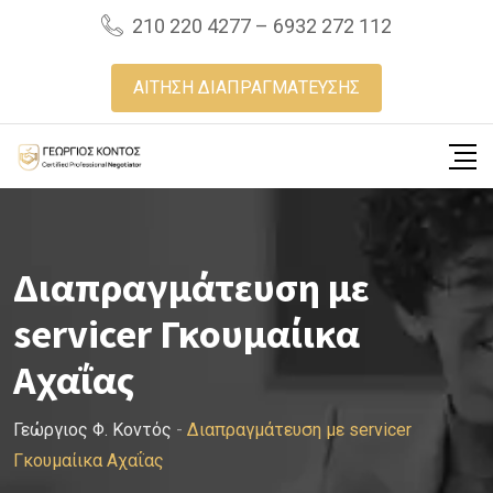
Skip
210 220 4277 – 6932 272 112
to
content
ΑΙΤΗΣΗ ΔΙΑΠΡΑΓΜΑΤΕΥΣΗΣ
Διαπραγμάτευση με
servicer Γκουμαίικα
Αχαΐας
Γεώργιος Φ. Κοντός
-
Διαπραγμάτευση με servicer
Γκουμαίικα Αχαΐας