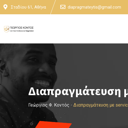
Skip
Σταδίου 61, Αθήνα
diapragmateytis@gmail.com
to
content
Διαπραγμάτευση με
Γεώργιος Φ. Κοντός
-
Διαπραγμάτευση με servic