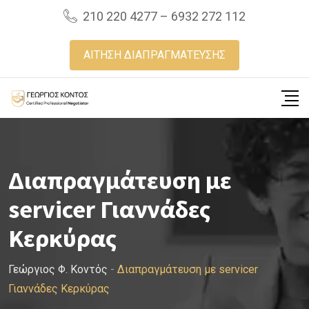
Skip
210 220 4277 – 6932 272 112
to
content
ΑΙΤΗΣΗ ΔΙΑΠΡΑΓΜΑΤΕΥΣΗΣ
Διαπραγμάτευση με
servicer Γιαννάδες
Κερκύρας
Γεώργιος Φ. Κοντός
-
Διαπραγμάτευση με servicer
Γιαννάδες Κερκύρας