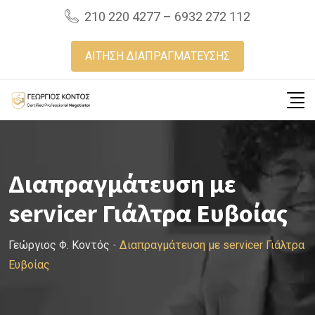
Skip
210 220 4277 – 6932 272 112
to
content
ΑΙΤΗΣΗ ΔΙΑΠΡΑΓΜΑΤΕΥΣΗΣ
Διαπραγμάτευση με
servicer Γιάλτρα Ευβοίας
Γεώργιος Φ. Κοντός
-
Διαπραγμάτευση με servicer Γιάλτρα
Ευβοίας