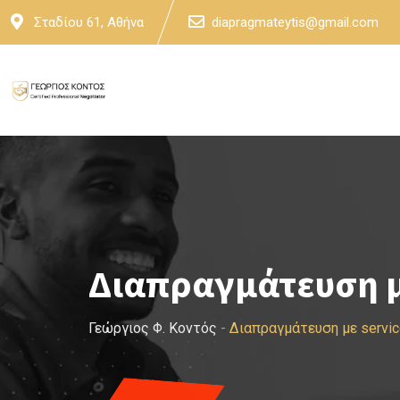
Skip
Σταδίου 61, Αθήνα
diapragmateytis@gmail.com
to
content
Διαπραγμάτευση μ
Γεώργιος Φ. Κοντός
-
Διαπραγμάτευση με servi