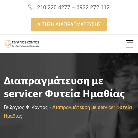
Skip
210 220 4277 – 6932 272 112
to
content
ΑΙΤΗΣΗ ΔΙΑΠΡΑΓΜΑΤΕΥΣΗΣ
Διαπραγμάτευση με
servicer Φυτεία Ημαθίας
Γεώργιος Φ. Κοντός
-
Διαπραγμάτευση με servicer Φυτεία
Ημαθίας