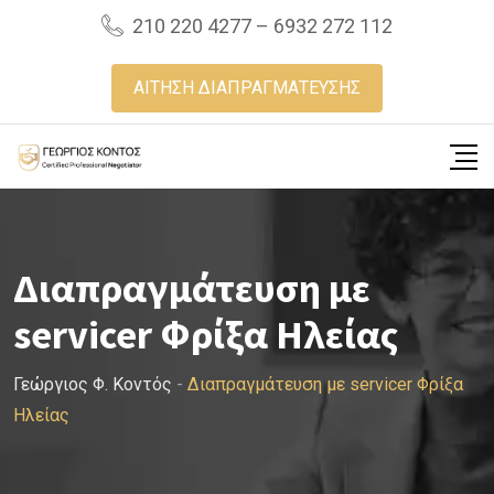
Skip
210 220 4277 – 6932 272 112
to
content
ΑΙΤΗΣΗ ΔΙΑΠΡΑΓΜΑΤΕΥΣΗΣ
Διαπραγμάτευση με
servicer Φρίξα Ηλείας
Γεώργιος Φ. Κοντός
-
Διαπραγμάτευση με servicer Φρίξα
Ηλείας