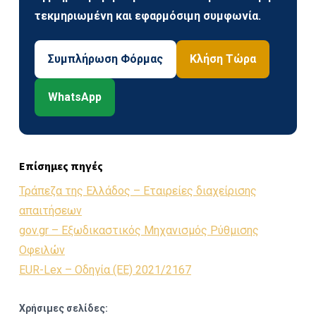
τεκμηριωμένη και εφαρμόσιμη συμφωνία.
Συμπλήρωση Φόρμας
Κλήση Τώρα
WhatsApp
Επίσημες πηγές
Τράπεζα της Ελλάδος – Εταιρείες διαχείρισης
απαιτήσεων
gov.gr – Εξωδικαστικός Μηχανισμός Ρύθμισης
Οφειλών
EUR-Lex – Οδηγία (ΕΕ) 2021/2167
Χρήσιμες σελίδες: