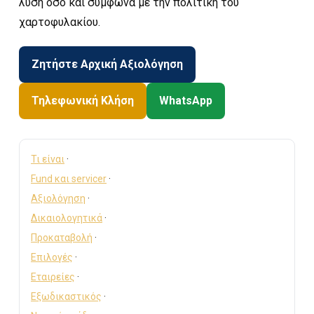
λύση όσο και σύμφωνα με την πολιτική του
χαρτοφυλακίου.
Ζητήστε Αρχική Αξιολόγηση
Τηλεφωνική Κλήση
WhatsApp
Τι είναι
·
Fund και servicer
·
Αξιολόγηση
·
Δικαιολογητικά
·
Προκαταβολή
·
Επιλογές
·
Εταιρείες
·
Εξωδικαστικός
·