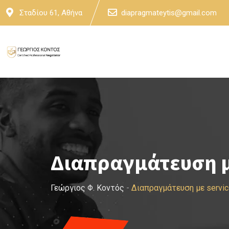
Skip
Σταδίου 61, Αθήνα
diapragmateytis@gmail.com
to
content
Διαπραγμάτευση μ
Γεώργιος Φ. Κοντός
-
Διαπραγμάτευση με servic