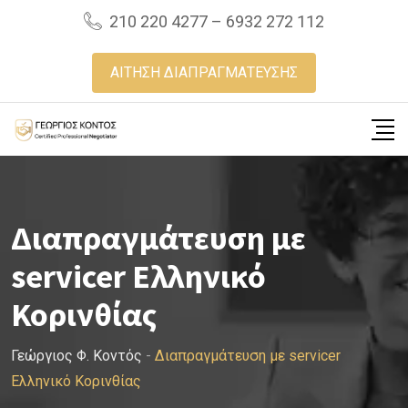
Skip
210 220 4277 – 6932 272 112
to
content
ΑΙΤΗΣΗ ΔΙΑΠΡΑΓΜΑΤΕΥΣΗΣ
Διαπραγμάτευση με
servicer Ελληνικό
Κορινθίας
Γεώργιος Φ. Κοντός
-
Διαπραγμάτευση με servicer
Ελληνικό Κορινθίας